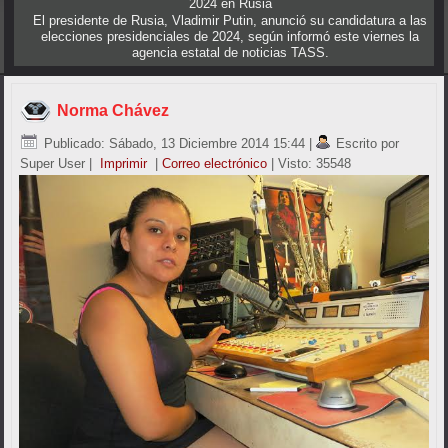
2024 en Rusia
El presidente de Rusia, Vladimir Putin, anunció su candidatura a las
elecciones presidenciales de 2024, según informó este viernes la
agencia estatal de noticias TASS.
Norma Chávez
Publicado: Sábado, 13 Diciembre 2014 15:44
|
Escrito por
Super User
|
Imprimir
|
Correo electrónico
| Visto: 35548