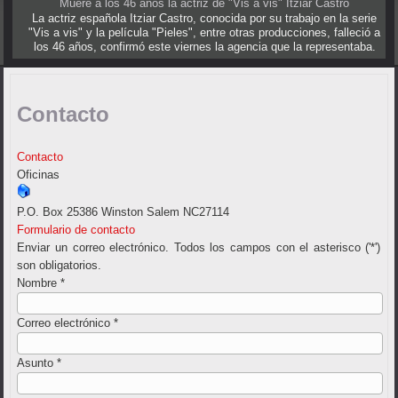
Muere a los 46 años la actriz de "Vis a vis" Itziar Castro
La actriz española Itziar Castro, conocida por su trabajo en la serie
"Vis a vis" y la película "Pieles", entre otras producciones, falleció a
los 46 años, confirmó este viernes la agencia que la representaba.
Contacto
Contacto
Oficinas
P.O. Box 25386 Winston Salem NC27114
Formulario de contacto
Enviar un correo electrónico. Todos los campos con el asterisco ('*')
son obligatorios.
Nombre
*
Correo electrónico
*
Asunto
*