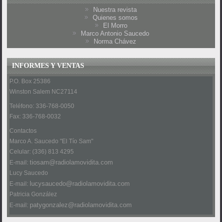
Nuestra revista
Quienes somos
El Morro
Marco Antonio Saucedo
Norma Chávez
INFORMES Y VENTAS
P.O. Box 25386
Winston Salem NC27114
Teléfono: 336-768-0050
Fax: 336-768-0032
Contactos
Marco A. Saucedo "El Tío Sam"
Celular: (336) 813 4295
tiosam@radiolamovidita.com
E-mail:
Lucy Saucedo
lucysaucedo@radiolamovidita.com
E-mail:
Patricia González
patygonzalez@radiolamovidita.com
E-mail
: