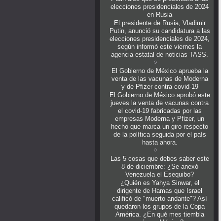
elecciones presidenciales de 2024
en Rusia
El presidente de Rusia, Vladimir
Putin, anunció su candidatura a las
elecciones presidenciales de 2024,
según informó este viernes la
agencia estatal de noticias TASS.
El Gobierno de México aprueba la
venta de las vacunas de Moderna
y de Pfizer contra covid-19
El Gobierno de México aprobó este
jueves la venta de vacunas contra
el covid-19 fabricadas por las
empresas Moderna y Pfizer, un
hecho que marca un giro respecto
de la política seguida por el país
hasta ahora.
Las 5 cosas que debes saber este
8 de diciembre: ¿Se anexó
Venezuela el Esequibo?
¿Quién es Yahya Sinwar, el
dirigente de Hamas que Israel
calificó de "muerto andante"? Así
quedaron los grupos de la Copa
América. ¿En qué mes tiembla