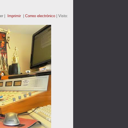
er
|
Imprimir
|
Correo electrónico
| Visto: