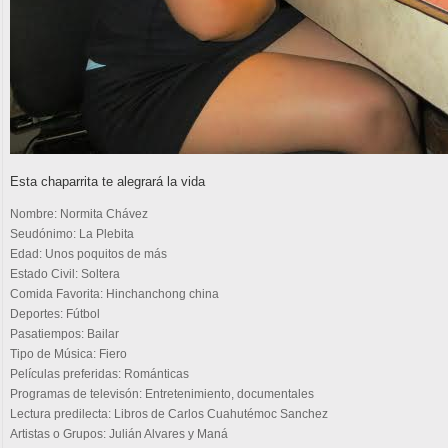
Esta chaparrita te alegrará la vida
Nombre:
Normita Chávez
Seudónimo:
La Plebita
Edad:
Unos poquitos de más
Estado Civil:
Soltera
Comida Favorita:
Hinchanchong china
Deportes:
Fútbol
Pasatiempos:
Bailar
Tipo de Música:
Fiero
Películas preferidas:
Románticas
Programas de televisón:
Entretenimiento, documentales
Lectura predilecta:
Libros de Carlos Cuahutémoc Sanchez
Artistas o Grupos:
Julián Alvares y Maná