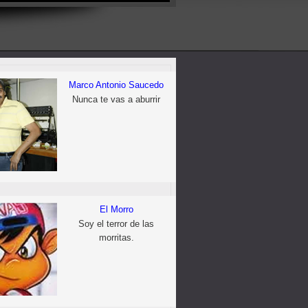
Marco Antonio Saucedo
Nunca te vas a aburrir
El Morro
Soy el terror de las
morritas.